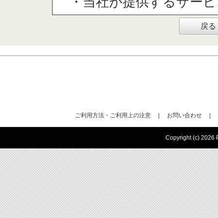
・当社が提供するサービ
戻る
（３）個人情報の第三
取得した個人情報は法令
することはありません
（４）個人情報の取扱
取得した個人情報の取扱
ご利用方法・ご利用上の注意
|
お問い合わせ
|
はありません。
Copyright (c) 2026 P
(５)個人情報を与え
個人情報を与えることは
一部をご提供いただけな
達成できない場合があり