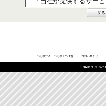
・当社が提供するサービ
戻る
（３）個人情報の第三
取得した個人情報は法令
することはありません
（４）個人情報の取扱
取得した個人情報の取扱
ご利用方法・ご利用上の注意
|
お問い合わせ
|
はありません。
Copyright (c) 2026 P
(５)個人情報を与え
個人情報を与えることは
一部をご提供いただけな
達成できない場合があり