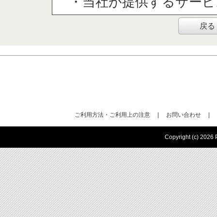
・当社が提供するサービ
戻る
（３）個人情報の第三
取得した個人情報は法令
することはありません
（４）個人情報の取扱
取得した個人情報の取扱
ご利用方法・ご利用上の注意
|
お問い合わせ
|
はありません。
Copyright (c) 2026 P
(５)個人情報を与え
個人情報を与えることは
一部をご提供いただけな
達成できない場合があり