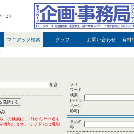
サービス
マニアック検索
グラフ
お問い合わせ
有料ｻ
覧
を含
フリー
ワード
検索
(キャン
ペーン
ID可)
のみ
」の検索は、ﾘｽﾄからﾒｰｶｰ名を
景品名
機能します。ﾌﾘｰﾜｰﾄﾞには機能
称