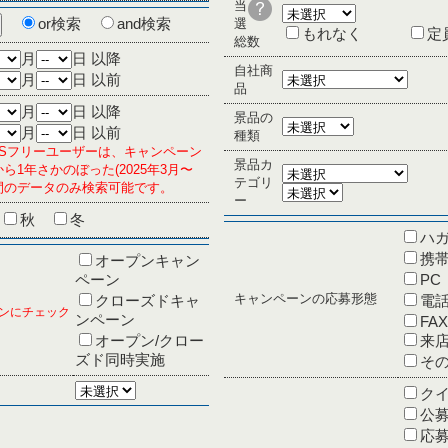
当
or検索
and検索
選
もれなく
定
総数
月
日 以降
自社商
月
日 以前
品
月
日 以降
景品の
月
日 以前
種類
PLUSフリーユーザーは、キャンペーン
景品カ
ら1年さかのぼった(2025年3月〜
テゴリ
の期間のデータのみ検索可能です。
ー
秋
冬
ハ
携帯
オープンキャン
ペーン
PC
キャンペーンの応募形態
クローズドキャ
電
ンにチェック
ンペーン
FAX
オープン/クロー
来
ズド同時実施
そ
ク
公
応