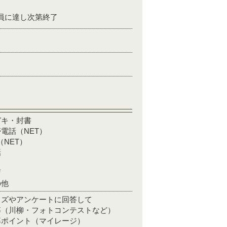
員に達し次第終了
ガキ・封書
電話（NET）
（NET）
話
店
の他
イズやアンケートに回答して
募（川柳・フォトコンテストなど）
募ポイント（マイレージ）