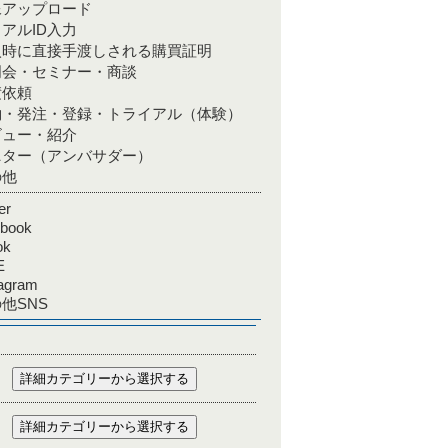
像アップロード
アルID入力
入時に直接手渡しされる購買証明
明会・セミナー・商談
積依頼
約・発注・登録・トライアル（体験）
ビュー・紹介
ニター（アンバサダー）
の他
er
ebook
ok
E
tagram
他SNS