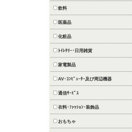
飲料
医薬品
化粧品
ﾄｲﾚﾀﾘｰ･日用雑貨
家電製品
AV･ｺﾝﾋﾟｭｰﾀｰ及び周辺機器
通信ｻｰﾋﾞｽ
衣料･ﾌｧｯｼｮﾝ･装飾品
おもちゃ