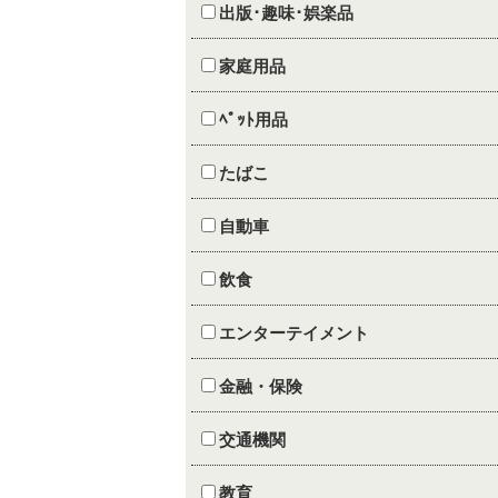
出版･趣味･娯楽品
家庭用品
ﾍﾟｯﾄ用品
たばこ
自動車
飲食
エンターテイメント
金融・保険
交通機関
教育