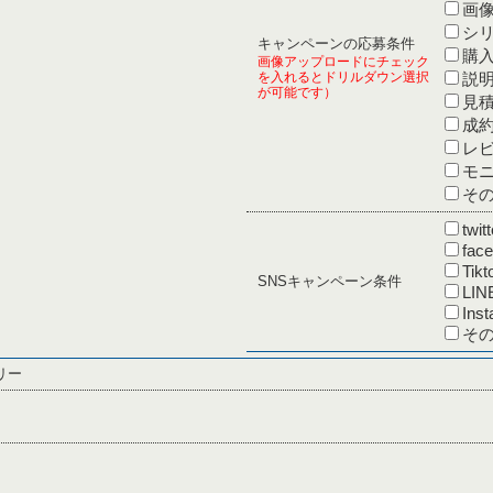
画
シリ
キャンペーンの応募条件
購
画像アップロードにチェック
を入れるとドリルダウン選択
説
が可能です）
見
成
レ
モ
そ
twitt
fac
Tikt
SNSキャンペーン条件
LIN
Ins
その
リー