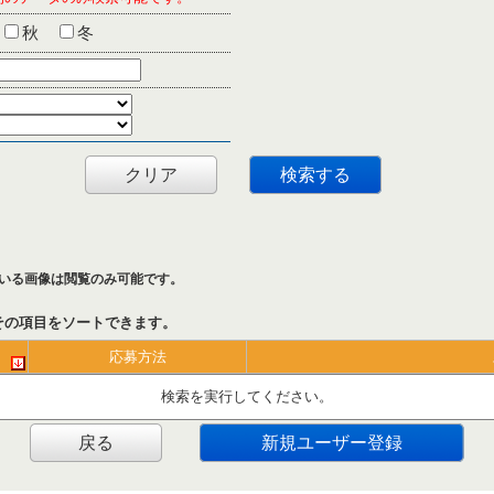
秋
冬
クリア
検索する
いる画像は閲覧のみ可能です。
その項目をソートできます。
応募方法
検索を実行してください。
戻る
新規ユーザー登録