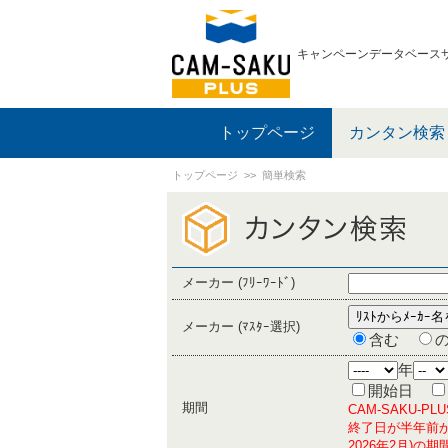
キャンペーンデータベース
トップページ
カンタン検索
トップページ
>> 簡単検索
メーカー (ﾌﾘｰﾜｰﾄﾞ)
メーカー (ﾏｽﾀｰ選択)
含む
年
開始日
期間
CAM-SAKU-
終了日が半年前か
2026年2月)