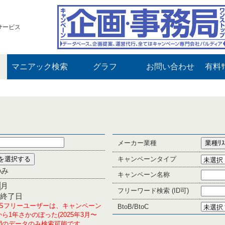
サービス
マニアック検索
グラフ
お問い合わせ
有料ｻ
メーカー業種
キャンペーンタイプ
のみ
キャンペーン名称
月
フリーワード検索 (ID可)
終了日
PLUSフリーユーザーは、キャンペーン
BtoB/BtoC
ら1年さかのぼった(2025年3月〜
の期間のデータのみ検索可能です。