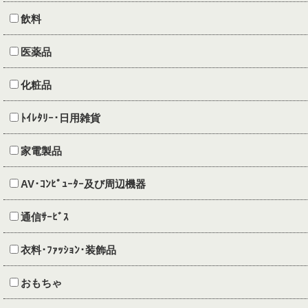
飲料
医薬品
化粧品
ﾄｲﾚﾀﾘｰ･日用雑貨
家電製品
AV･ｺﾝﾋﾟｭｰﾀｰ及び周辺機器
通信ｻｰﾋﾞｽ
衣料･ﾌｧｯｼｮﾝ･装飾品
おもちゃ