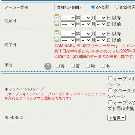
or検索
and検
メーカー業種
年
月
日 以降
開始日
年
月
日 以前
年
月
日 以降
年
月
日 以前
終了日
CAM-SAKU-PLUSフリーユーザーは、キャ
終了日が半年前から1年さかのぼった(2025年
2026年2月)の期間のデータのみ検索可能です
季節
春
夏
秋
冬
オープン
ペーン
キャンペーンのタイプ
クローズ
（オープンキャンペーン、クローズドキャンペーンにチェック
ンペーン
を入れるとドリルダウン選択が可能です）
オープン/
ズド同時実施
BtoB/BtoC