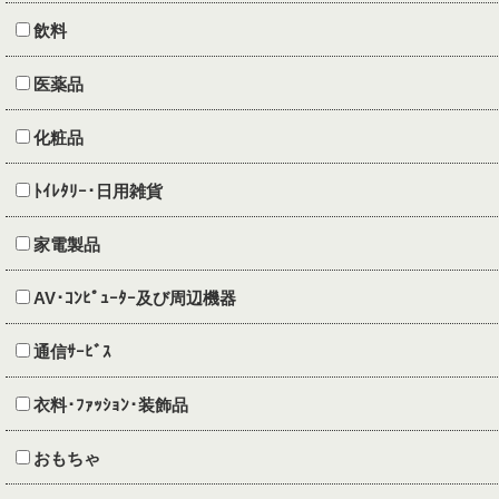
飲料
医薬品
化粧品
ﾄｲﾚﾀﾘｰ･日用雑貨
家電製品
AV･ｺﾝﾋﾟｭｰﾀｰ及び周辺機器
通信ｻｰﾋﾞｽ
衣料･ﾌｧｯｼｮﾝ･装飾品
おもちゃ