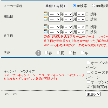
or検索
and検
メーカー業種
年
月
日 以降
開始日
年
月
日 以前
年
月
日 以降
年
月
日 以前
終了日
CAM-SAKU-PLUSフリーユーザーは、キャ
終了日が半年前から1年さかのぼった(2025年
2026年2月)の期間のデータのみ検索可能です
季節
春
夏
秋
冬
オープン
ペーン
キャンペーンのタイプ
クローズ
（オープンキャンペーン、クローズドキャンペーンにチェック
ンペーン
を入れるとドリルダウン選択が可能です）
オープン/
ズド同時実施
BtoB/BtoC