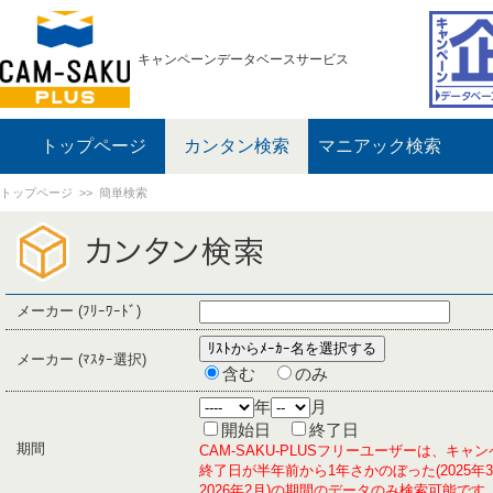
キャンペーンデータベースサービス
トップページ
カンタン検索
マニアック検索
トップページ
>> 簡単検索
メーカー (ﾌﾘｰﾜｰﾄﾞ)
メーカー (ﾏｽﾀｰ選択)
含む
のみ
年
月
開始日
終了日
期間
CAM-SAKU-PLUSフリーユーザーは、キャ
終了日が半年前から1年さかのぼった(2025年
2026年2月)の期間のデータのみ検索可能です