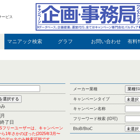
サービス
マニアック検索
グラフ
お問い合わせ
有料ｻ
メーカー業種
キャンペーンタイプ
のみ
キャンペーン名称
月
フリーワード検索 (ID可)
終了日
PLUSフリーユーザーは、キャンペーン
BtoB/BtoC
ら1年さかのぼった(2025年3月〜
の期間のデータのみ検索可能です。