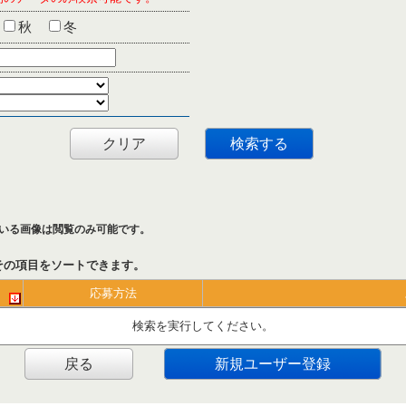
秋
冬
クリア
検索する
いる画像は閲覧のみ可能です。
その項目をソートできます。
応募方法
検索を実行してください。
戻る
新規ユーザー登録