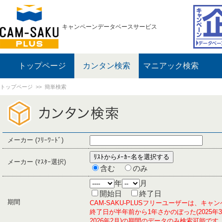
キャンペーンデータベースサービス
トップページ
カンタン検索
マニアック検索
トップページ
>> 簡単検索
メーカー (ﾌﾘｰﾜｰﾄﾞ)
メーカー (ﾏｽﾀｰ選択)
含む
のみ
年
月
開始日
終了日
期間
CAM-SAKU-PLUSフリーユーザーは、キャ
終了日が半年前から1年さかのぼった(2025年
2026年2月)の期間のデータのみ検索可能です