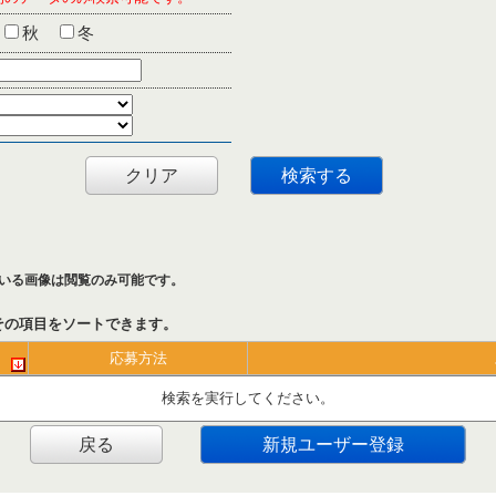
秋
冬
クリア
検索する
いる画像は閲覧のみ可能です。
その項目をソートできます。
応募方法
検索を実行してください。
戻る
新規ユーザー登録