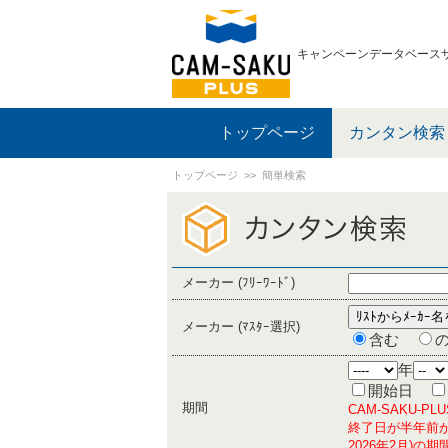
キャンペーンデータベース
トップページ
カンタン検索
トップページ
>> 簡単検索
メーカー (ﾌﾘｰﾜｰﾄﾞ)
メーカー (ﾏｽﾀｰ選択)
含む
年
開始日
期間
CAM-SAKU-
終了日が半年前か
2026年2月)