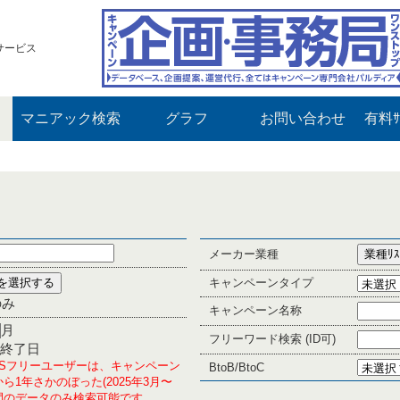
サービス
マニアック検索
グラフ
お問い合わせ
有料ｻ
メーカー業種
キャンペーンタイプ
のみ
キャンペーン名称
月
フリーワード検索 (ID可)
終了日
PLUSフリーユーザーは、キャンペーン
BtoB/BtoC
ら1年さかのぼった(2025年3月〜
の期間のデータのみ検索可能です。