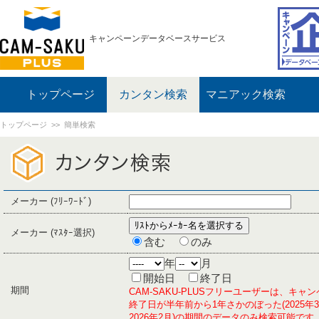
キャンペーンデータベースサービス
トップページ
カンタン検索
マニアック検索
トップページ
>> 簡単検索
メーカー (ﾌﾘｰﾜｰﾄﾞ)
メーカー (ﾏｽﾀｰ選択)
含む
のみ
年
月
開始日
終了日
期間
CAM-SAKU-PLUSフリーユーザーは、キャ
終了日が半年前から1年さかのぼった(2025年
2026年2月)の期間のデータのみ検索可能です